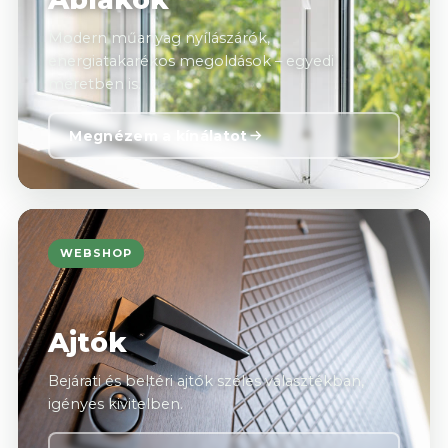
Modern műanyag nyílászárók,
energiatakarékos megoldások – egyedi
méretben is.
Megnézem a kínálatot
WEBSHOP
Ajtók
Bejárati és beltéri ajtók széles választékban,
igényes kivitelben.