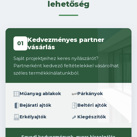
lehetőség
Kedvezményes partner
01
vásárlás
Saját projektjeihez keres nyílászárót?
Partnerként kedvező feltételekkel vásárolhat
széles termékkínálatunkból.
Műanyag ablakok
Párkányok
Bejárati ajtók
Beltéri ajtók
Erkélyajtók
Kiegészítők