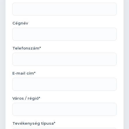
Cégnév
Telefonszám*
E-mail cím*
Város / régió*
Tevékenység típusa*