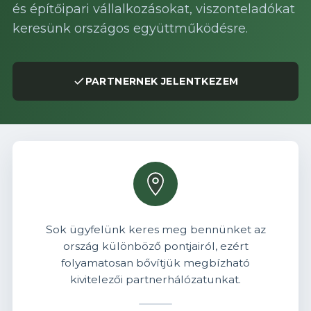
és építőipari vállalkozásokat, viszonteladókat
keresünk országos együttműködésre.
PARTNERNEK JELENTKEZEM
Sok ügyfelünk keres meg bennünket az
ország különböző pontjairól, ezért
folyamatosan bővítjük megbízható
kivitelezői partnerhálózatunkat.