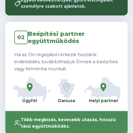
Egyedi kedvezmények, gyors kiszolgálás,
személyre szabott ajánlatok.
Beépítési partner
02
együttműködés
Ha az Ön régiójából érkezik hozzánk
érdeklődés, továbbíthatjuk Önnek a beépítési
vagy felmérési munkát.
Ügyfél
Danusa
Helyi partner
Több megbízás, kevesebb utazás, hosszú
távú együttműködés.